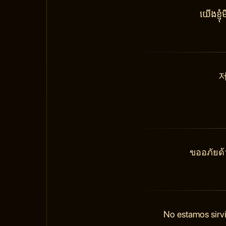
យើងខ្ញ
저
ขออภัยด้
No estamos sirvi