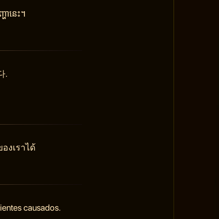
្ហានេះ។
다.
ของเราได้
nientes causados.