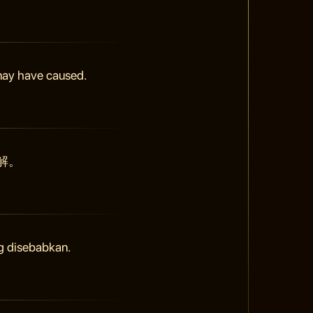
 may have caused.
解。
g disebabkan.