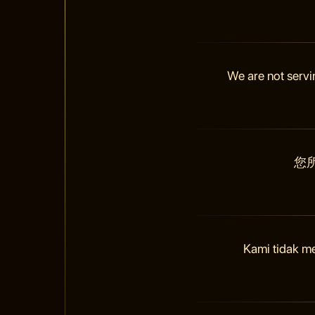
We are not servi
您
Kami tidak m