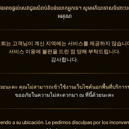
ុំមិនអាចផ្តល់សេវាជូនសំរាប់តំបន់លោកអ្នកទេ។ សូមអភ័យទោសចំពោះបញ
អរគុណ
희는 고객님이 계신 지역에는 서비스를 제공하지 않습니
서비스 이용에 불편을 드린 점 양해 부탁드립니다.
감사합니다.
วยนะคะ คุณไม่สามารถเข้าใช้งานเว็บไซต์นอกพื้นที่บริการ
ขออภัยในความไม่สะดวกมา ณ ที่นี้ด้วยนะคะ
endo a su ubicación. Le pedimos disculpas por los inconve