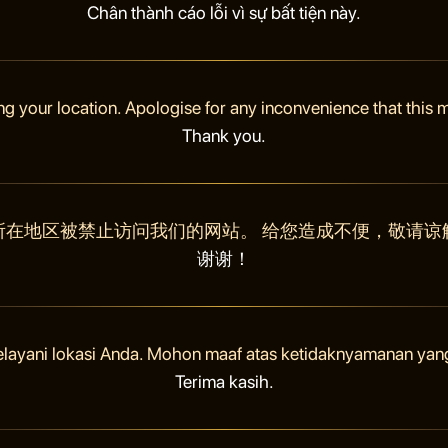
Chân thành cáo lỗi vì sự bất tiện này.
ng your location. Apologise for any inconvenience that this
Thank you.
所在地区被禁止访问我们的网站。 给您造成不便，敬请谅
谢谢！
elayani lokasi Anda. Mohon maaf atas ketidaknyamanan yan
Terima kasih.