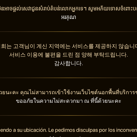
ុំមិនអាចផ្តល់សេវាជូនសំរាប់តំបន់លោកអ្នកទេ។ សូមអភ័យទោសចំពោះបញ
អរគុណ
희는 고객님이 계신 지역에는 서비스를 제공하지 않습니
서비스 이용에 불편을 드린 점 양해 부탁드립니다.
감사합니다.
วยนะคะ คุณไม่สามารถเข้าใช้งานเว็บไซต์นอกพื้นที่บริการ
ขออภัยในความไม่สะดวกมา ณ ที่นี้ด้วยนะคะ
endo a su ubicación. Le pedimos disculpas por los inconve