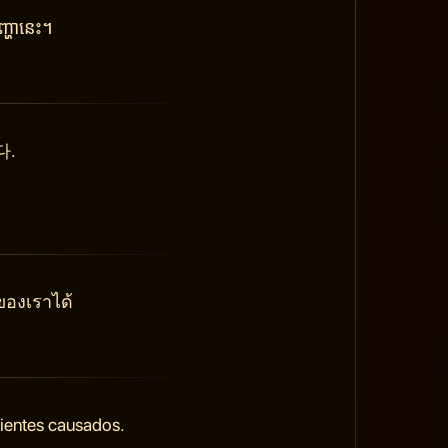
្ហានេះ។
다.
ของเราได้
nientes causados.