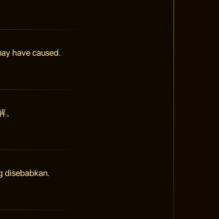
 may have caused.
解。
g disebabkan.