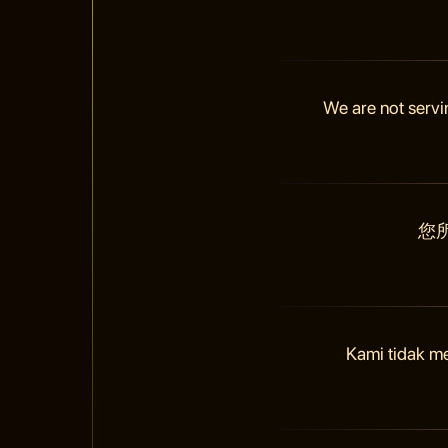
We are not servi
您
Kami tidak m