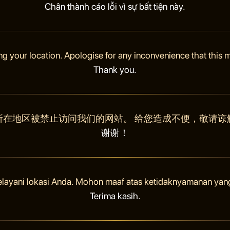
Chân thành cáo lỗi vì sự bất tiện này.
ng your location. Apologise for any inconvenience that this
Thank you.
所在地区被禁止访问我们的网站。 给您造成不便，敬请谅
谢谢！
elayani lokasi Anda. Mohon maaf atas ketidaknyamanan yan
Terima kasih.