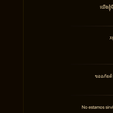
យើងខ្ញ
저
ขออภัยด้
No estamos sirvi