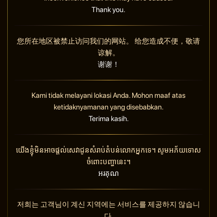
Thank you.
您所在地区被禁止访问我们的网站。 给您造成不便，敬请
谅解。
谢谢！
Kami tidak melayani lokasi Anda. Mohon maaf atas
ketidaknyamanan yang disebabkan.
Terima kasih.
យើងខ្ញុំមិនអាចផ្តល់សេវាជូនសំរាប់តំបន់លោកអ្នកទេ។ សូមអភ័យទោស
ចំពោះបញ្ហានេះ។
អរគុណ
저희는 고객님이 계신 지역에는 서비스를 제공하지 않습니
다.